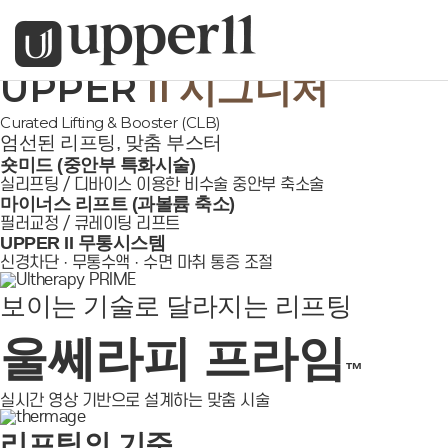
UPPER
II
시그니처
Curated Lifting & Booster (CLB)
엄선된 리프팅, 맞춤 부스터
숏미드 (중안부 특화시술)
실리프팅 / 디바이스 이용한 비수술 중안부 축소술
마이너스 리프트 (과볼륨 축소)
필러교정 / 큐레이팅 리프트
UPPER
II
무통시스템
신경차단 · 무통수액 · 수면 마취 통증 조절
보이는 기술로 달라지는 리프팅
울쎄라피
프라임
™
실시간 영상 기반으로 설계하는 맞춤 시술
리프팅의 기준